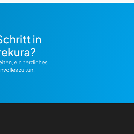
chritt in
rekura?
iten, ein herzliches
nvolles zu tun.